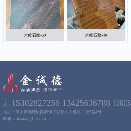
木纹石纹-60
木纹石纹-40
手
15302827256
13425636788
1803
机：
地址：佛山市顺德区陈村镇赤花社区工业区工业2路4号
邮箱：stdxaau@126.com