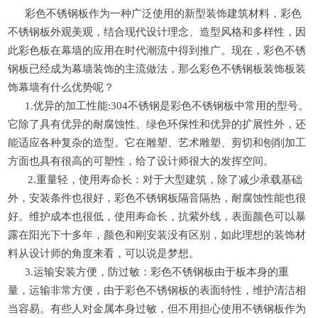
彩色不锈钢板作为一种广泛使用的新型装饰建筑材料，彩色
不锈钢板外观美观，结合现代设计理念、造型风格和多样性，因
此彩色板在幕墙的应用在时代潮流中得到推广。现在，彩色不锈
钢板已经成为幕墙装饰的主流做法，那么彩色不锈钢板装饰板装
饰幕墙有什么优势呢？
1.优异的加工性能:304不锈钢是彩色不锈钢板中常用的型号。
它除了具有优异的耐腐蚀性、绿色环保性和优异的扩展性外，还
能适应各种复杂的造型。它在雕塑、艺术雕塑、剪切和刨削加工
方面也具有很高的可塑性，给了设计师很大的发挥空间。
2.重量轻，使用寿命长：对于大型建筑，除了减少承载基础
外，安装条件也很好，彩色不锈钢板隔音隔热，耐腐蚀性能也很
好。维护成本也很低，使用寿命长，抗紫外线，表面颜色可以暴
露在阳光下十多年，颜色和刚安装没有区别，如此理想的装饰材
料从设计师的角度来看，可以说是梦想。
3.运输安装方便，防过敏：彩色不锈钢板由于板本身的重
量，运输非常方便，由于彩色不锈钢板的表面特性，维护清洁相
当容易。有些人对金属本身过敏，但不用担心使用不锈钢板作为