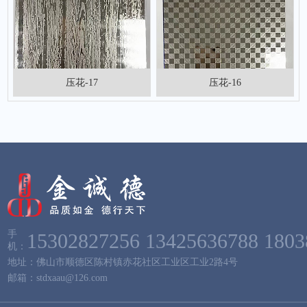
压花-17
压花-16
手
15302827256
13425636788
1803
机：
地址：佛山市顺德区陈村镇赤花社区工业区工业2路4号
邮箱：stdxaau@126.com